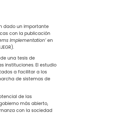
an dado un importante
icas con la publicación
ems Implementation’
en
IJEGR).
 de una tesis de
instituciones. El estudio
os a facilitar a los
n marcha de sistemas de
tencial de las
gobierno más abierto,
ernanza con la sociedad