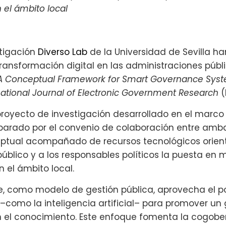
 el ámbito local
stigación
Diverso Lab
de la Universidad de Sevilla h
transformación digital en las administraciones públ
A Conceptual Framework for Smart Governance Syst
national Journal of Electronic Government Research
(
 proyecto de investigación desarrollado en el marco
parado por el convenio de colaboración entre ambas 
tual acompañado de recursos tecnológicos orientad
 público y a los responsables políticos la puesta e
 el ámbito local.
e, como modelo de gestión pública, aprovecha el po
como la inteligencia artificial– para promover un 
n el conocimiento. Este enfoque fomenta la cogob